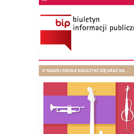
NASZEJ SZKOLE NAUCZYSZ SIĘ GRAĆ NA ...
W