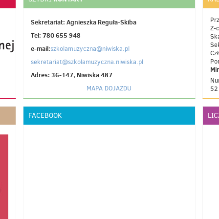
Pr
Sekretariat: Agnieszka Reguła-Skiba
Z-
Tel: 780 655 948
Sk
Se
e-mail:
szkolamuzyczna@niwiska.pl
Cz
Po
sekretariat@szkolamuzyczna.niwiska.pl
Mi
Adres: 36-147, Niwiska 487
Nu
MAPA DOJAZDU
52
FACEBOOK
LI