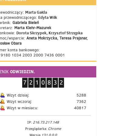
Marta Gałda
zewodniczący:
Edyta Wilk
ca przewodniczącego:
arbnik:
Gabriela Bieleń
kretarz:
Marta Klehr-Mazurek
Dorota Skrzypek, Krzysztof Strzępka
łonkowie:
moc/wsparcie:
Aneta Mokrzycka, Teresa Prajsnar,
rosław Obara
mer konta bankowego:
 9180 1034 2003 2000 7436 0001
ODWIEDZIN.
CZNIK
Wizyt dzisiaj:
5288
Wizyt wczoraj:
7362
Wizyt w miesiacu:
40817
IP:
216.73.217.148
Przeglądarka:
Chrome
Wersja
131.0.0.0