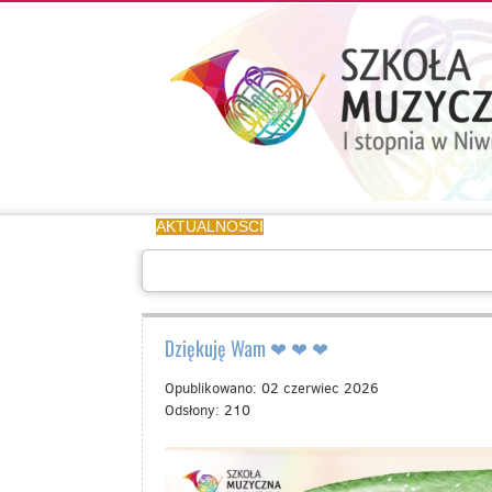
Aktualności
Kalendarz
UCZEŃ/RODZIC
AKTUALNOŚCI
KALENDARZ
UCZEŃ/RODZIC
GA
Galeria
Informacje
O
Dziękuję Wam ❤ ❤ ❤
SZKOLE
Opublikowano: 02 czerwiec 2026
Kontakt
Odsłony: 210