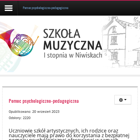
Pomoc psychologiczno-pedagogiczna
Aktualności
Kalendarz
UCZEŃ/RODZIC
Galeria
Informacje
O
SZKOLE
Pomoc psychologiczno-pedagogiczna
Kontakt
Opublikowano: 20 wrzesień 2023
Odsłony: 2220
Uczniowie szkół artystycznych, ich rodzice oraz
nauczyciele mają prawo do korzystania z bezpłatnej