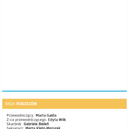
RODZICÓW
RADA
Marta Gałda
Przewodniczący:
Edyta Wilk
Z-ca przewodniczącego:
Skarbnik:
Gabriela Bieleń
Sekretarz:
Marta Klehr-Mazurek