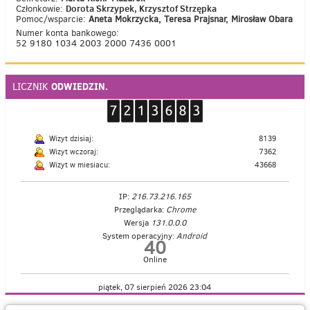
Dorota Skrzypek, Krzysztof Strzępka
Członkowie:
Pomoc/wsparcie:
Aneta Mokrzycka, Teresa Prajsnar, Mirosław Obara
Numer konta bankowego:
52 9180 1034 2003 2000 7436 0001
ODWIEDZIN.
LICZNIK
Wizyt dzisiaj:
8139
Wizyt wczoraj:
7362
Wizyt w miesiacu:
43668
IP:
216.73.216.165
Przeglądarka:
Chrome
Wersja
131.0.0.0
System operacyjny:
Android
40
Online
piątek, 07 sierpień 2026 23:04