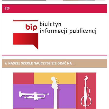
BIP
NASZEJ SZKOLE NAUCZYSZ SIĘ GRAĆ NA ...
W