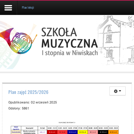
Plan lekcji
Aktualności
Kalendarz
UCZEŃ/RODZIC
Galeria
Informacje
O
Plan zajęć 2025/2026
SZKOLE
Kontakt
Opublikowano: 02 wrzesień 2025
Odsłony: 5861