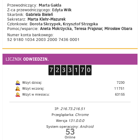
Marta Gałda
Przewodniczący:
Edyta Wilk
Z-ca przewodniczącego:
Skarbnik:
Gabriela Bieleń
Sekretarz:
Marta Klehr-Mazurek
Dorota Skrzypek, Krzysztof Strzępka
Członkowie:
Pomoc/wsparcie:
Aneta Mokrzycka, Teresa Prajsnar, Mirosław Obara
Numer konta bankowego:
52 9180 1034 2003 2000 7436 0001
ODWIEDZIN.
LICZNIK
Wizyt dzisiaj:
7230
Wizyt wczoraj:
11751
Wizyt w miesiacu:
63155
IP:
216.73.216.51
Przeglądarka:
Chrome
Wersja
131.0.0.0
System operacyjny:
Android
53
Online