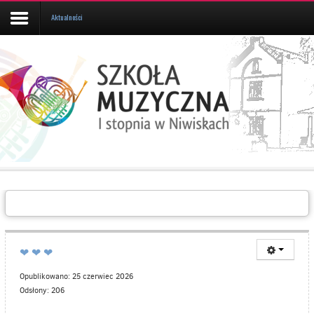
Aktualności
Aktualności
Kalendarz
UCZEŃ/RODZIC
Galeria
Informacje
O
SZKOLE
Kontakt
❤ ❤ ❤
Opublikowano: 25 czerwiec 2026
Odsłony: 206