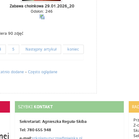
Zabawa choinkowa 29.01.2026_20
Odsłon: 246
iera 90 zdjęć
4
5
Następny artykuł
koniec
tatnio dodane
-
Często oglądane
KONTAKT
SZYBKI
RA
Pr
Sekretariat: Agnieszka Reguła-Skiba
Z-
Tel: 780 655 948
Sk
Se
e-mail:
szkolamuzyczna@niwiska.pl