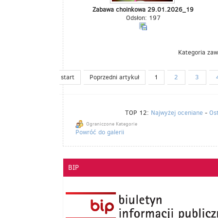
Zabawa choinkowa 29.01.2026_19
Odsłon: 197
Kategoria zaw
start
Poprzedni artykuł
1
2
3
TOP 12:
Najwyżej oceniane
-
Os
Ograniczone Kategorie
Powróć do galerii
BIP