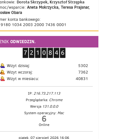
Dorota Skrzypek, Krzysztof Strzępka
łonkowie:
moc/wsparcie:
Aneta Mokrzycka, Teresa Prajsnar,
rosław Obara
mer konta bankowego:
 9180 1034 2003 2000 7436 0001
ODWIEDZIN.
CZNIK
Wizyt dzisiaj:
5302
Wizyt wczoraj:
7362
Wizyt w miesiacu:
40831
IP:
216.73.217.113
Przeglądarka:
Chrome
Wersja
131.0.0.0
System operacyjny:
Mac
6
Online
piątek, 07 sierpień 2026 16:06