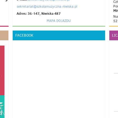
Cz
Po
sekretariat@szkolamuzyczna.niwiska.pl
Mi
Adres: 36-147, Niwiska 487
Nu
MAPA DOJAZDU
52
FACEBOOK
LI