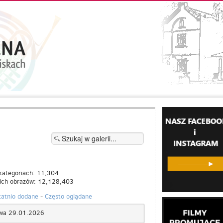
kategoriach: 11,304
kich obrazów: 12,128,403
tatnio dodane
-
Często oglądane
wa 29.01.2026