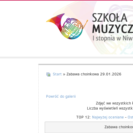
Aktualności
Kalendarz
UCZEŃ/RODZIC
Galeria
Start
» Zabawa choinkowa 29.01.2026
Informacje
O
SZKOLE
Powróć do galerii
Zdjęć we wszystkich 
Kontakt
Liczba wyświetleń wszyst
TOP 12:
Najwyżej oceniane
-
Os
Zabawa choinko