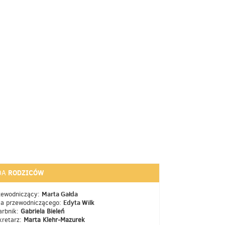
RODZICÓW
DA
Marta Gałda
zewodniczący:
Edyta Wilk
ca przewodniczącego:
arbnik:
Gabriela Bieleń
kretarz:
Marta Klehr-Mazurek