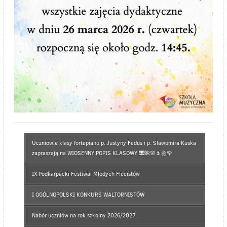
Uczniowie klasy fortepianu p. Justyny Fedus i p. Sławomira Kuska
zapraszają na WIOSENNY POPIS KLASOWY 🎹🌺🌸🌷🌼🌹
IX Podkarpacki Festiwal Młodych Flecistów
I OGÓLNOPOLSKI KONKURS WALTORNISTÓW
Nabór uczniów na rok szkolny 2026/2027