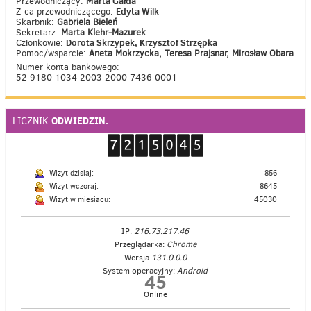
Marta Gałda
Przewodniczący:
Edyta Wilk
Z-ca przewodniczącego:
Skarbnik:
Gabriela Bieleń
Sekretarz:
Marta Klehr-Mazurek
Dorota Skrzypek, Krzysztof Strzępka
Członkowie:
Pomoc/wsparcie:
Aneta Mokrzycka, Teresa Prajsnar, Mirosław Obara
Numer konta bankowego:
52 9180 1034 2003 2000 7436 0001
ODWIEDZIN.
LICZNIK
Wizyt dzisiaj:
856
Wizyt wczoraj:
8645
Wizyt w miesiacu:
45030
IP:
216.73.217.46
Przeglądarka:
Chrome
Wersja
131.0.0.0
System operacyjny:
Android
45
Online