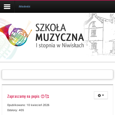
Aktualności
Aktualności
Kalendarz
UCZEŃ/RODZIC
Galeria
Informacje
O
SZKOLE
Kontakt
Zapraszamy na popis 😍🥰
Opublikowano: 10 kwiecień 2026
Odsłony: 405