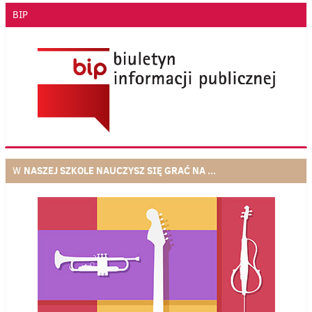
BIP
NASZEJ SZKOLE NAUCZYSZ SIĘ GRAĆ NA ...
W