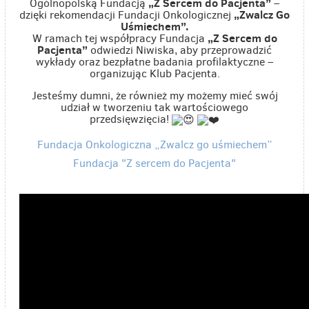
„Z Sercem do Pacjenta”
Ogólnopolską Fundacją
–
„Zwalcz Go
dzięki rekomendacji Fundacji Onkologicznej
Uśmiechem”.
„Z Sercem do
W ramach tej współpracy Fundacja
Pacjenta”
odwiedzi Niwiska, aby przeprowadzić
wykłady oraz bezpłatne badania profilaktyczne –
organizując Klub Pacjenta.
Jesteśmy dumni, że również my możemy mieć swój
udział w tworzeniu tak wartościowego
przedsięwzięcia!
Fundacja Onkologiczna „Zwalcz go uśmiechem”
Fundacja "Z sercem do Pacjenta"