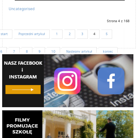
Uncategorised
Strona 4 z 168
start
Poprzedni artykuł
1
2
3
4
5
6
7
8
9
10
Następny artykuł
koniec