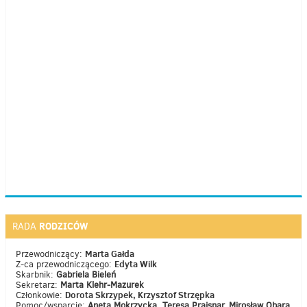
RODZICÓW
RADA
Marta Gałda
Przewodniczący:
Edyta Wilk
Z-ca przewodniczącego:
Skarbnik:
Gabriela Bieleń
Sekretarz:
Marta Klehr-Mazurek
Dorota Skrzypek, Krzysztof Strzępka
Członkowie:
Pomoc/wsparcie:
Aneta Mokrzycka, Teresa Prajsnar, Mirosław Obara