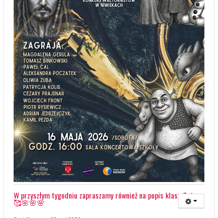
W przyszłym tygodniu zapraszamy również na popis klasy fletu
🥰🌸🌸🌸