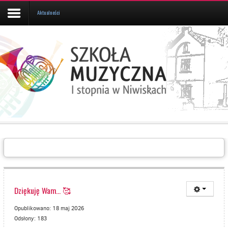
Aktualności
Aktualności
Kalendarz
UCZEŃ/RODZIC
Galeria
Informacje
O
SZKOLE
Kontakt
Dziękuję Wam... 🥰
Opublikowano: 18 maj 2026
Odsłony: 183